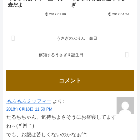
麦だよ
ぎ
2017.01.09
2017.04.24
うさぎのぷりん 命日
察知するうさぎ＆誕生日
コメント
もふもふミッフィー
より:
2018年6月18日 11:50 PM
たるちちゃん、気持ちよさそうにお昼寝してます
ね～( *´艸｀)
でも、お腹は苦しくないのかなぁ^^;