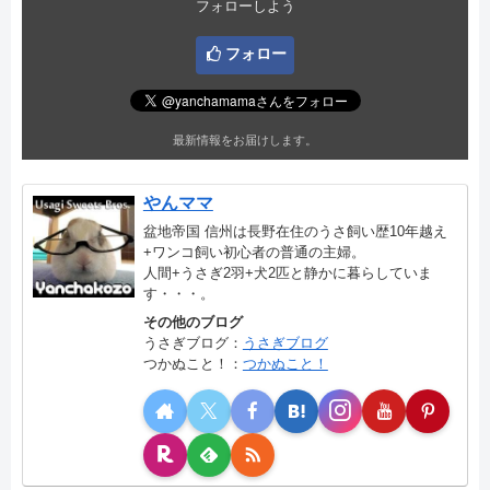
フォローしよう
フォロー
最新情報をお届けします。
やんママ
盆地帝国 信州は長野在住のうさ飼い歴10年越え
+ワンコ飼い初心者の普通の主婦。
人間+うさぎ2羽+犬2匹と静かに暮らしていま
す・・・。
その他のブログ
うさぎブログ：
うさぎブログ
つかぬこと！：
つかぬこと！