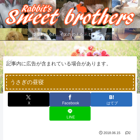
ウサギの ろわ、イヌの のえる ・ びすけっと
記事内に広告が含まれている場合があります。
うさぎの昼寝
X
Facebook
はてブ
LINE
2018.06.15
2