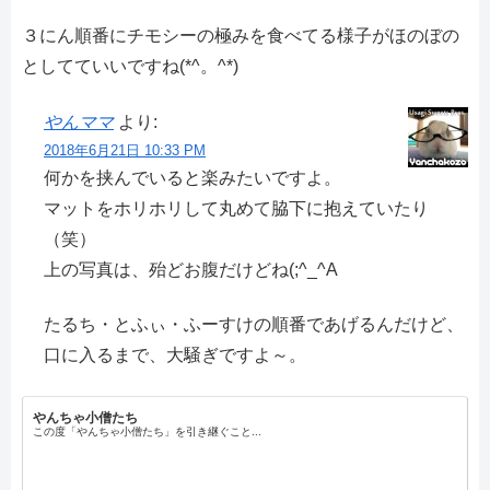
３にん順番にチモシーの極みを食べてる様子がほのぼの
としてていいですね(*^。^*)
やんママ
より:
2018年6月21日 10:33 PM
何かを挟んでいると楽みたいですよ。
マットをホリホリして丸めて脇下に抱えていたり
（笑）
上の写真は、殆どお腹だけどね(;^_^A
たるち・とふぃ・ふーすけの順番であげるんだけど、
口に入るまで、大騒ぎですよ～。
やんちゃ小僧たち
この度「やんちゃ小僧たち」を引き継ぐこと...