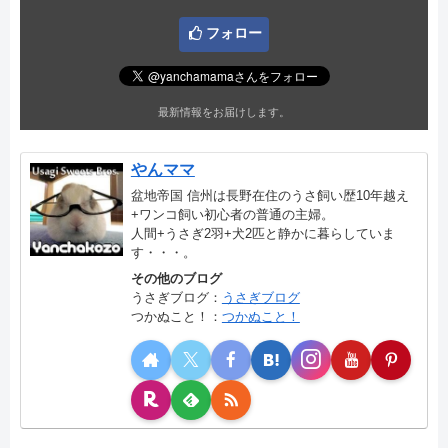
フォロー
最新情報をお届けします。
やんママ
盆地帝国 信州は長野在住のうさ飼い歴10年越え
+ワンコ飼い初心者の普通の主婦。
人間+うさぎ2羽+犬2匹と静かに暮らしていま
す・・・。
その他のブログ
うさぎブログ：
うさぎブログ
つかぬこと！：
つかぬこと！