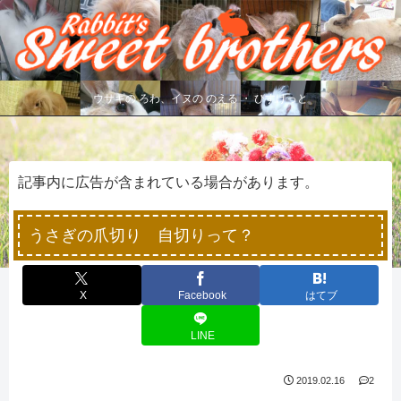
ウサギの ろわ、イヌの のえる ・ びすけっと
記事内に広告が含まれている場合があります。
うさぎの爪切り 自切りって？
X
Facebook
はてブ
LINE
2019.02.16
2