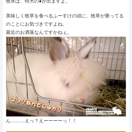
牧草は、特大の●が出ますよ。
美味しく牧草を食べるふーすけの頭に、牧草が乗ってる
のことにお気づきですよね。
最近のお洒落なんですかねぇ。
ん………えっ？えーーーーっ！！