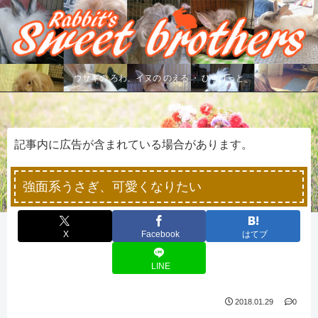
ウサギの ろわ、イヌの のえる ・ びすけっと
記事内に広告が含まれている場合があります。
強面系うさぎ、可愛くなりたい
X
Facebook
はてブ
LINE
2018.01.29
0