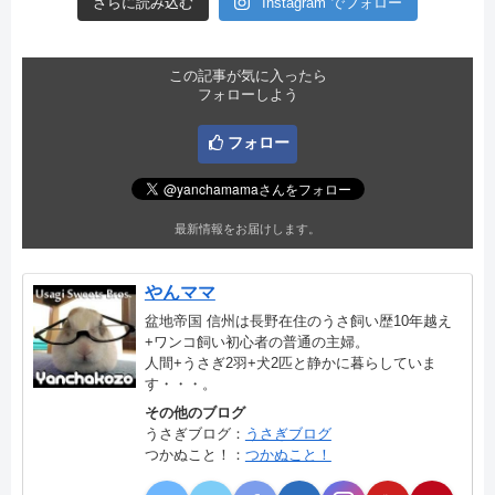
さらに読み込む
Instagram でフォロー
この記事が気に入ったら
フォローしよう
フォロー
最新情報をお届けします。
やんママ
盆地帝国 信州は長野在住のうさ飼い歴10年越え
+ワンコ飼い初心者の普通の主婦。
人間+うさぎ2羽+犬2匹と静かに暮らしていま
す・・・。
その他のブログ
うさぎブログ：
うさぎブログ
つかぬこと！：
つかぬこと！