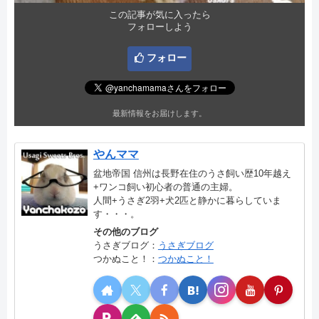
この記事が気に入ったら
フォローしよう
フォロー
最新情報をお届けします。
やんママ
盆地帝国 信州は長野在住のうさ飼い歴10年越え
+ワンコ飼い初心者の普通の主婦。
人間+うさぎ2羽+犬2匹と静かに暮らしていま
す・・・。
その他のブログ
うさぎブログ：
うさぎブログ
つかぬこと！：
つかぬこと！