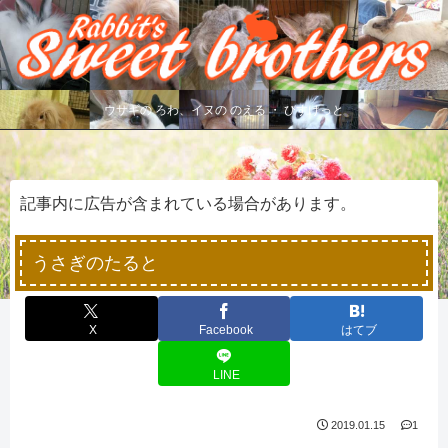
ウサギの ろわ、イヌの のえる ・ びすけっと
記事内に広告が含まれている場合があります。
うさぎのたると
X
Facebook
はてブ
LINE
2019.01.15
1