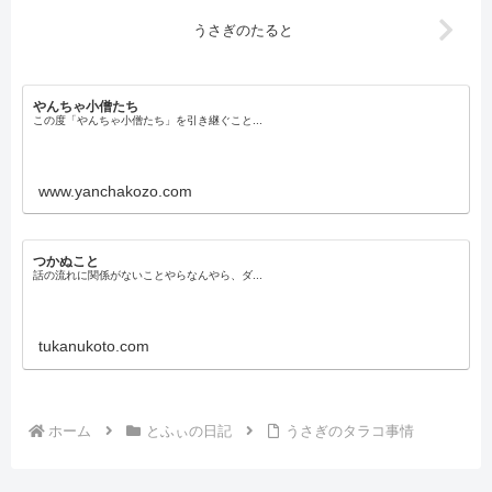
うさぎのたると
やんちゃ小僧たち
この度「やんちゃ小僧たち」を引き継ぐこと...
www.yanchakozo.com
つかぬこと
話の流れに関係がないことやらなんやら、ダ...
tukanukoto.com
ホーム
とふぃの日記
うさぎのタラコ事情