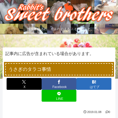
ウサギの ろわ、イヌの のえる ・ びすけっと
記事内に広告が含まれている場合があります。
うさぎのタラコ事情
X
Facebook
はてブ
LINE
2019.01.08
0