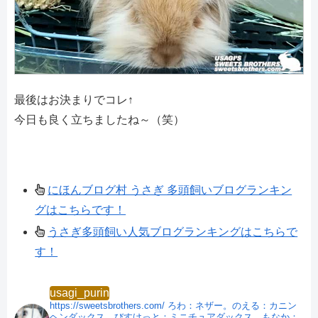
最後はお決まりでコレ↑
今日も良く立ちましたね～（笑）
にほんブログ村 うさぎ 多頭飼いブログランキン
グはこちらです！
うさぎ多頭飼い人気ブログランキングはこちらで
す！
usagi_purin
https://sweetsbrothers.com/
ろわ：ネザー。のえる：カニン
ヘンダックス。びすけっと：ミニチュアダックス。もなか：