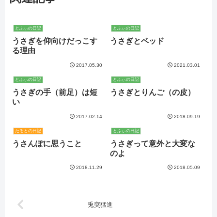
とふぃの日記
とふぃの日記
うさぎを仰向けだっこす
うさぎとベッド
る理由
2017.05.30
2021.03.01
とふぃの日記
とふぃの日記
うさぎの手（前足）は短
うさぎとりんご（の皮）
い
2017.02.14
2018.09.19
たるとの日記
とふぃの日記
うさんぽに思うこと
うさぎって意外と大変な
のよ
2018.11.29
2018.05.09
兎突猛進