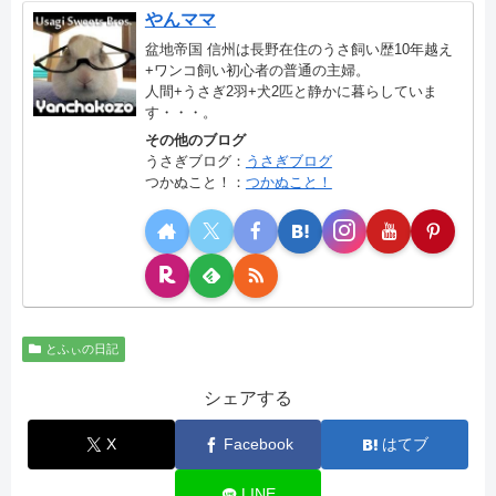
やんママ
盆地帝国 信州は長野在住のうさ飼い歴10年越え
+ワンコ飼い初心者の普通の主婦。
人間+うさぎ2羽+犬2匹と静かに暮らしていま
す・・・。
その他のブログ
うさぎブログ：
うさぎブログ
つかぬこと！：
つかぬこと！
とふぃの日記
シェアする
X
Facebook
はてブ
LINE