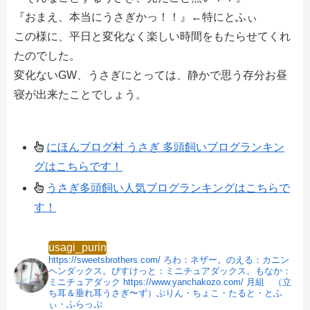
『おまえ、本当にうさぎかっ！！』←特にとふぃ
この様に、平日と変化なく楽しい時間をもたらせてくれ
たのでした。
変化ないGW、うさぎにとっては、静かで思う存分お昼
寝が出来たことでしょう。
にほんブログ村 うさぎ 多頭飼いブログランキン
グはこちらです！
うさぎ多頭飼い人気ブログランキングはこちらで
す！
usagi_purin
https://sweetsbrothers.com/
ろわ：ネザー。のえる：カニン
ヘンダックス。びすけっと：ミニチュアダックス。もなか：
ミニチュアダック
https://www.yanchakozo.com/
月組 （立
ち耳＆垂れ耳うさぎ〜ず）ぷりん・ちょこ・たると・とふ
ぃ・ふらっぷ