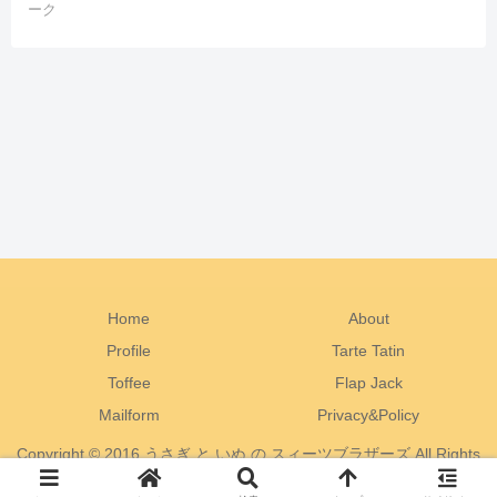
ーク
Home
About
Profile
Tarte Tatin
Toffee
Flap Jack
Mailform
Privacy&Policy
Copyright © 2016 うさぎ と いぬ の スィーツブラザーズ All Rights
Reserved.