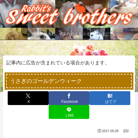
ウサギの ろわ、イヌの のえる ・ びすけっと
記事内に広告が含まれている場合があります。
うさぎのゴールデンウィーク
X
Facebook
はてブ
LINE
2017.05.05
2