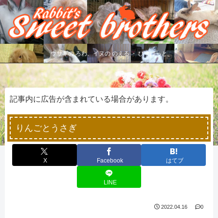
ウサギの ろわ、イヌの のえる ・ びすけっと
記事内に広告が含まれている場合があります。
りんごとうさぎ
X
Facebook
はてブ
LINE
2022.04.16
0