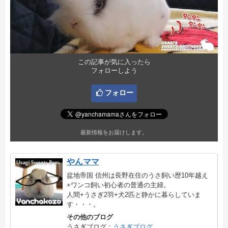
この記事が気に入ったら
フォローしよう
フォロー
最新情報をお届けします。
やんママ
盆地帝国 信州は長野在住のうさ飼い歴10年越え
+ワンコ飼い初心者の普通の主婦。
人間+うさぎ2羽+犬2匹と静かに暮らしていま
す・・・。
その他のブログ
うさぎブログ：
うさぎブログ