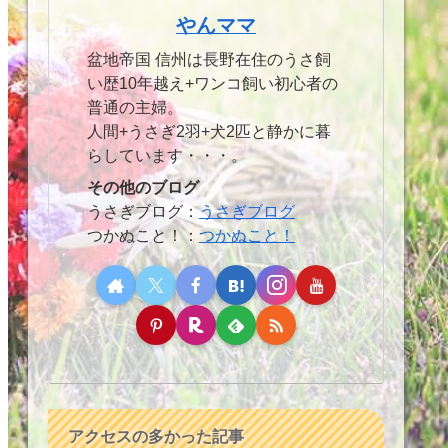
やんママ
盆地帝国 信州は長野在住のうさ飼
い歴10年越え+ワンコ飼い初心者の
普通の主婦。
人間+うさぎ2羽+犬2匹と静かに暮
らしています・・・。
その他のブログ
うさぎブログ：
うさぎブログ
つかぬこと！：
つかぬこと！
アクセスの多かった記事