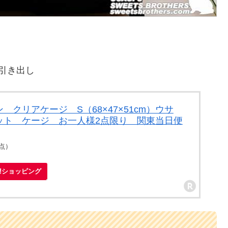
引き出し
クリアケージ S（68×47×51cm）ウサ
ット ケージ お一人様2点限り 関東当日便
時点）
oo!ショッピング