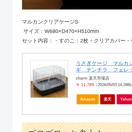
マルカンクリアケージS
サイズ：W680×D470×H510mm
セット内容：・すのこ：2枚・クリアカバー・
うさぎケージ マルカン 
ギ チンチラ フェレ
charm 楽天市場店
￥ 11,789
（2026/05/03 14:28
Amazon
楽天
Yah