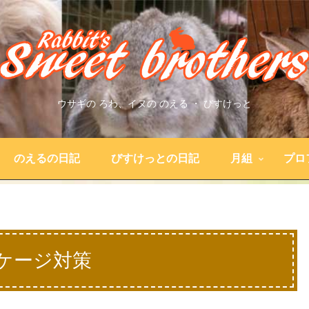
ウサギの ろわ、イヌの のえる ・ びすけっと
のえるの日記
びすけっとの日記
月組
プロ
。
ケージ対策