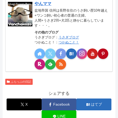
やんママ
盆地帝国 信州は長野在住のうさ飼い歴10年越え
+ワンコ飼い初心者の普通の主婦。
人間+うさぎ2羽+犬2匹と静かに暮らしていま
す・・・。
その他のブログ
うさぎブログ：
うさぎブログ
つかぬこと！：
つかぬこと！
ふらっぷの日記
シェアする
X
Facebook
はてブ
LINE