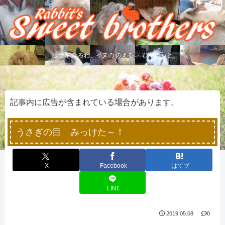
ウサギの ろわ、イヌの のえる ・ びすけっと
記事内に広告が含まれている場合があります。
うさぎの目 みっけた～！
X
Facebook
はてブ
LINE
2019.05.08
0