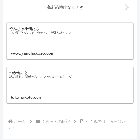
高所恐怖症なうさぎ
やんちゃ小僧たち
この度「やんちゃ小僧たち」を引き継ぐこと...
www.yanchakozo.com
つかぬこと
話の流れに関係がないことやらなんやら、ダ...
tukanukoto.com
ホーム
ふらっぷの日記
うさぎの目 みっけた
～！