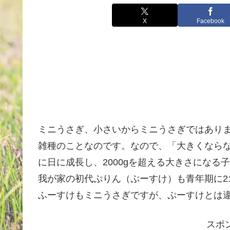
X
Facebook
ミニうさぎ、小さいからミニうさぎではあり
雑種のことなのです。なので、「大きくなら
に日に成長し、2000gを超える大きさになる
我が家の初代ぷりん（ぷーすけ）も青年期に21
ふーすけもミニうさぎですが、ぷーすけとは
スポ