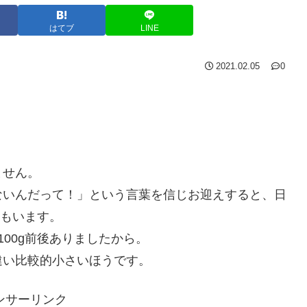
はてブ
LINE
2021.02.05
0
ません。
ないんだって！」という言葉を信じお迎えすると、日
子もいます。
00g前後ありましたから。
違い比較的小さいほうです。
ンサーリンク