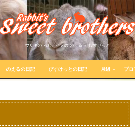
ウサギの ろわ、イヌの のえる ・ びすけっと
のえるの日記
びすけっとの日記
月組
プロ
。
）