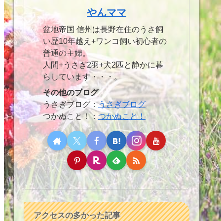
やんママ
盆地帝国 信州は長野在住のうさ飼
い歴10年越え+ワンコ飼い初心者の
普通の主婦。
人間+うさぎ2羽+犬2匹と静かに暮
らしています・・・。
その他のブログ
うさぎブログ：
うさぎブログ
つかぬこと！：
つかぬこと！
アクセスの多かった記事