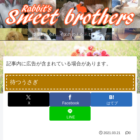
ウサギの ろわ、イヌの のえる ・ びすけっと
記事内に広告が含まれている場合があります。
待つうさぎ
X
Facebook
はてブ
LINE
2021.03.21
0