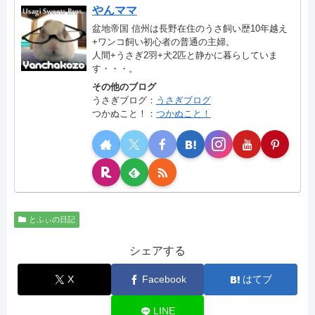
やんママ
盆地帝国 信州は長野在住のうさ飼い歴10年越え
+ワンコ飼い初心者の普通の主婦。
人間+うさぎ2羽+犬2匹と静かに暮らしていま
す・・・。
その他のブログ
うさぎブログ：
うさぎブログ
つかぬこと！：
つかぬこと！
とふぃの日記
シェアする
X
Facebook
はてブ
LINE