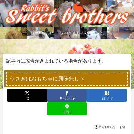
ウサギの ろわ、イヌの のえる ・ びすけっと
記事内に広告が含まれている場合があります。
うさぎはおもちゃに興味無し？
X
Facebook
はてブ
LINE
2021.03.22
0