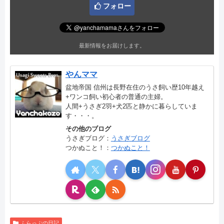
フォロー
最新情報をお届けします。
やんママ
盆地帝国 信州は長野在住のうさ飼い歴10年越え
+ワンコ飼い初心者の普通の主婦。
人間+うさぎ2羽+犬2匹と静かに暮らしていま
す・・・。
その他のブログ
うさぎブログ：
うさぎブログ
つかぬこと！：
つかぬこと！
ふらっぷの日記